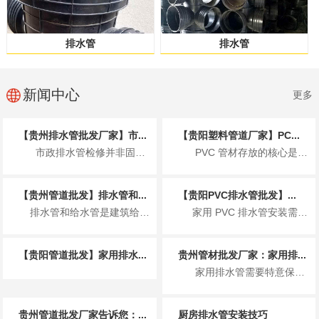
排水管
排水管
新闻中心
更多
【贵州排水管批发厂家】市...
【贵阳塑料管道厂家】PC...
市政排水管检修并非固定周期，而是按日常巡查、定期检测、专项清淤、全面大修分级执...
PVC 管材存放的核心是控温避光、防潮通风、规范堆放、远离污染、先进先出，防止...
【贵州管道批发】排水管和...
【贵阳PVC排水管批发】...
排水管和给水管是建筑给排水系统的核心管材，二者因服务场景、介质特性不同，在用途上有着明确且严...
家用 PVC 排水管安装需遵循 规范操作、防漏防堵、适配环境 三大核心原则，核心...
【贵阳管道批发】家用排水...
贵州管材批发厂家：家用排...
家用排水管需要特意保养，适当的保养可以延长排水管的使用寿命，保持排水顺畅，避免...
贵州管道批发厂家告诉您：...
厨房排水管安装技巧