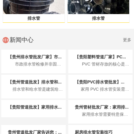
排水管
排水管
新闻中心
更多
【贵州排水管批发厂家】市...
【贵阳塑料管道厂家】PC...
市政排水管检修并非固定周期，而是按日常巡查、定期检测、专项清淤、全面大修分级执...
PVC 管材存放的核心是控温避光、防潮通风、规范堆放、远离污染、先进先出，防止...
【贵州管道批发】排水管和...
【贵阳PVC排水管批发】...
排水管和给水管是建筑给排水系统的核心管材，二者因服务场景、介质特性不同，在用途上有着明确且严...
家用 PVC 排水管安装需遵循 规范操作、防漏防堵、适配环境 三大核心原则，核心...
【贵阳管道批发】家用排水...
贵州管材批发厂家：家用排...
家用排水管需要特意保养，适当的保养可以延长排水管的使用寿命，保持排水顺畅，避免...
贵州管道批发厂家告诉您：...
厨房排水管安装技巧