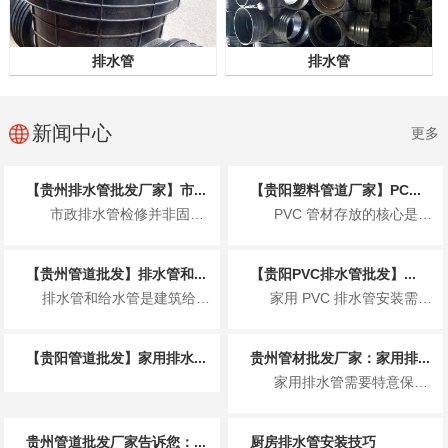
排水管
排水管
新闻中心
更多
【贵州排水管批发厂家】市...
【贵阳塑料管道厂家】PC...
市政排水管检修并非固定周期，而是按日常巡查、定期检测、专项清淤、全面大修分级执...
PVC 管材存放的核心是控温避光、防潮通风、规范堆放、远离污染、先进先出，防止...
【贵州管道批发】排水管和...
【贵阳PVC排水管批发】...
排水管和给水管是建筑给排水系统的核心管材，二者因服务场景、介质特性不同，在用途上有着明确且严...
家用 PVC 排水管安装需遵循 规范操作、防漏防堵、适配环境 三大核心原则，核心...
【贵阳管道批发】家用排水...
贵州管材批发厂家：家用排...
家用排水管需要特意保养，适当的保养可以延长排水管的使用寿命，保持排水顺畅，避免...
贵州管道批发厂家告诉您：...
厨房排水管安装技巧